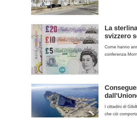
La sterlin
svizzero s
Come hanno annun
conferenza Morni
Conseguenz
dall'Unio
I cittadini di Gi
che ciò comport