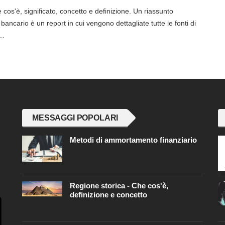
cos'è, significato, concetto e definizione. Un riassunto
 bancario è un report in cui vengono dettagliate tutte le fonti di
.…
MESSAGGI POPOLARI
Metodi di ammortamento finanziario
Regione storica - Che cos'è,
definizione e concetto