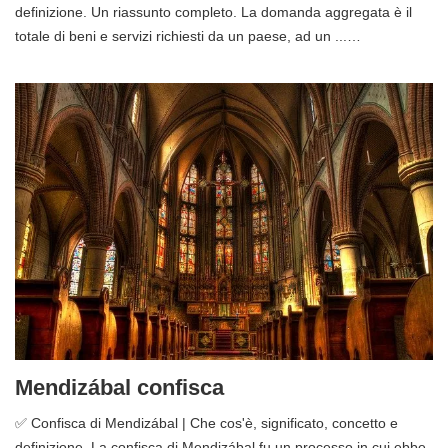
definizione. Un riassunto completo. La domanda aggregata è il
totale di beni e servizi richiesti da un paese, ad un ...…
Mendizábal confisca
✅ Confisca di Mendizábal | Che cos'è, significato, concetto e
definizione. La confisca di Mendizábal fu un processo in cui ebbe