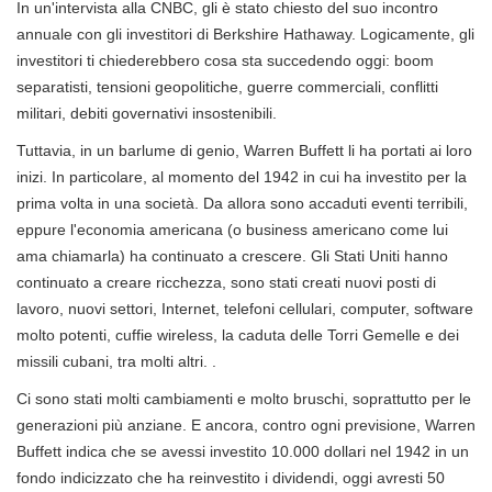
In un'intervista alla CNBC, gli è stato chiesto del suo incontro
annuale con gli investitori di Berkshire Hathaway. Logicamente, gli
investitori ti chiederebbero cosa sta succedendo oggi: boom
separatisti, tensioni geopolitiche, guerre commerciali, conflitti
militari, debiti governativi insostenibili.
Tuttavia, in un barlume di genio, Warren Buffett li ha portati ai loro
inizi. In particolare, al momento del 1942 in cui ha investito per la
prima volta in una società. Da allora sono accaduti eventi terribili,
eppure l'economia americana (o business americano come lui
ama chiamarla) ha continuato a crescere. Gli Stati Uniti hanno
continuato a creare ricchezza, sono stati creati nuovi posti di
lavoro, nuovi settori, Internet, telefoni cellulari, computer, software
molto potenti, cuffie wireless, la caduta delle Torri Gemelle e dei
missili cubani, tra molti altri. .
Ci sono stati molti cambiamenti e molto bruschi, soprattutto per le
generazioni più anziane. E ancora, contro ogni previsione, Warren
Buffett indica che se avessi investito 10.000 dollari nel 1942 in un
fondo indicizzato che ha reinvestito i dividendi, oggi avresti 50