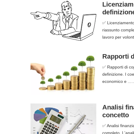
Licenziame
definizion
✅ Licenziamento d
riassunto complet
lavoro per volont
Rapporti d
✅ Rapporti di cop
definizione. I coe
economico e ...
Analisi fi
concetto
✅ Analisi finanzi
completo. L'anali