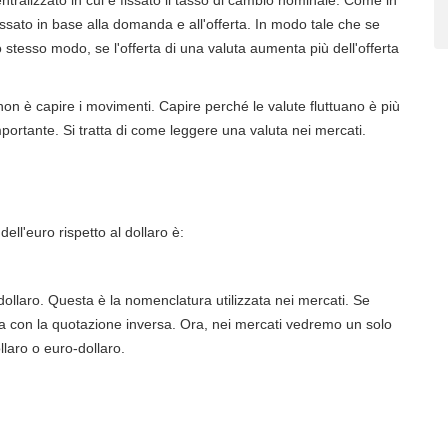
tralizzato in cui è fissato il tasso di cambio nominale. Come in
issato in base alla domanda e all'offerta. In modo tale che se
lo stesso modo, se l'offerta di una valuta aumenta più dell'offerta
non è capire i movimenti. Capire perché le valute fluttuano è più
portante. Si tratta di come leggere una valuta nei mercati.
ell'euro rispetto al dollaro è:
 dollaro. Questa è la nomenclatura utilizzata nei mercati. Se
con la quotazione inversa. Ora, nei mercati vedremo un solo
laro o euro-dollaro.