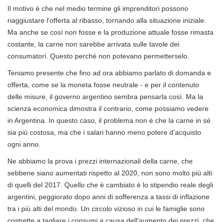
Il motivo è che nel medio termine gli imprenditori possono
riaggiustare l'offerta al ribasso, tornando alla situazione iniziale.
Ma anche se così non fosse e la produzione attuale fosse rimasta
costante, la carne non sarebbe arrivata sulle tavole dei
consumatori. Questo perché non potevano permetterselo.
Teniamo presente che fino ad ora abbiamo parlato di domanda e
offerta, come se la moneta fosse neutrale - e per il contenuto
delle misure, il governo argentino sembra pensarla così. Ma la
scienza economica dimostra il contrario, come possiamo vedere
in Argentina. In questo caso, il problema non è che la carne in sé
sia ​​più costosa, ma che i salari hanno meno potere d'acquisto
ogni anno.
Ne abbiamo la prova i prezzi internazionali della carne, che
sebbene siano aumentati rispetto al 2020, non sono molto più alti
di quelli del 2017. Quello che è cambiato è lo stipendio reale degli
argentini, peggiorato dopo anni di sofferenza a tassi di inflazione
tra i più alti del mondo. Un circolo vizioso in cui le famiglie sono
costrette a tagliare i consumi a causa dell'aumento dei prezzi, che