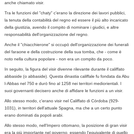
anche chiamato visir.
Tra le funzioni del "chaty" c'erano la direzione dei lavori pubblici,
la tenuta della contabilità del regno ed essere il più alto incaricato
della giustizia, avendo il compito di nominare i giudici, e altre
responsabilità dell'organizzazione del regno.
Anche il "chiacchierone" si occupò dell'organizzazione dei funerali
del faraone e della costruzione della sua tomba, che - come è
noto nella cultura popolare - non era un compito da poco.
In seguito, la figura del visir divenne rilevante durante il califfato
abbaside (o abbaside). Questa dinastia califfale fu fondata da Abu
l-Abbas nel 750 e durò fino al 1258 nei territori mediorientali. I
suoi governanti decisero anche di affidare le funzioni a un visir.
Allo stesso modo, c'erano visir nel Califfato di Córdoba (929-
1031), in territori dell'attuale Spagna, ma che a un certo punto
erano dominati da popoli arabi.
Allo stesso modo, nell'Impero ottomano, la posizione di gran visir
era la più importante nel governo, essendo l'equivalente di quello