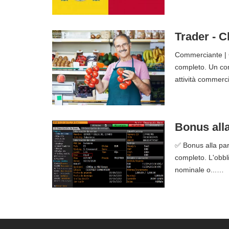
Trader - C
Commerciante | C
completo. Un co
attività commerc
Bonus alla
✅ Bonus alla pari
completo. L'obbl
nominale o...…