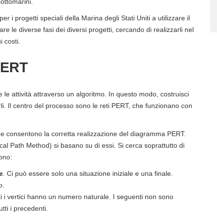
sottomarini.
r i progetti speciali della Marina degli Stati Uniti a utilizzare il
 le diverse fasi dei diversi progetti, cercando di realizzarli nel
 costi.
PERT
 le attività attraverso un algoritmo. In questo modo, costruisci
li. Il centro del processo sono le reti PERT, che funzionano con
i che consentono la corretta realizzazione del diagramma PERT.
cal Path Method) si basano su di essi. Si cerca soprattutto di
sono:
e
. Ci può essere solo una situazione iniziale e una finale.
o.
ti i vertici hanno un numero naturale. I seguenti non sono
ti i precedenti.