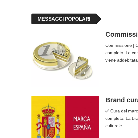
MESSAGGI POPOLARI
Commission
Commissione | Ch
completo. La com
viene addebitata
Brand cura
✅ Cura del marchi
completo. La Bran
culturale...…