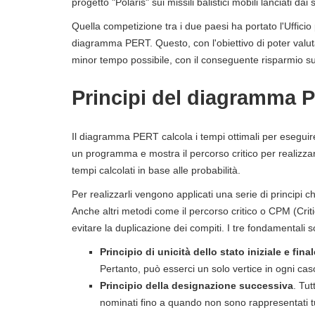
progetto "Polaris" sui missili balistici mobili lanciati dai 
Quella competizione tra i due paesi ha portato l'Ufficio pe
diagramma PERT. Questo, con l'obiettivo di poter valutare
minor tempo possibile, con il conseguente risparmio sui
Principi del diagramma 
Il diagramma PERT calcola i tempi ottimali per eseguire
un programma e mostra il percorso critico per realizzar
tempi calcolati in base alle probabilità.
Per realizzarli vengono applicati una serie di princip
Anche altri metodi come il percorso critico o CPM (Criti
evitare la duplicazione dei compiti. I tre fondamentali 
Principio di unicità dello stato iniziale e final
Pertanto, può esserci un solo vertice in ogni cas
Principio della designazione successiva
. Tut
nominati fino a quando non sono rappresentati tut