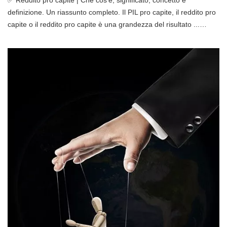
definizione. Un riassunto completo. Il PIL pro capite, il reddito pro
capite o il reddito pro capite è una grandezza del risultato ...…