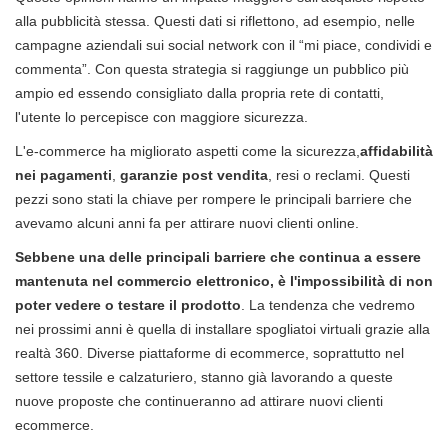
alla pubblicità stessa. Questi dati si riflettono, ad esempio, nelle
campagne aziendali sui social network con il “mi piace, condividi e
commenta”. Con questa strategia si raggiunge un pubblico più
ampio ed essendo consigliato dalla propria rete di contatti,
l'utente lo percepisce con maggiore sicurezza.
L'e-commerce ha migliorato aspetti come la sicurezza,
affidabilità
nei pagamenti
,
garanzie post vendita
, resi o reclami. Questi
pezzi sono stati la chiave per rompere le principali barriere che
avevamo alcuni anni fa per attirare nuovi clienti online.
Sebbene una delle principali barriere che continua a essere
mantenuta nel commercio elettronico, è l'impossibilità di non
poter vedere o testare il prodotto
. La tendenza che vedremo
nei prossimi anni è quella di installare spogliatoi virtuali grazie alla
realtà 360. Diverse piattaforme di ecommerce, soprattutto nel
settore tessile e calzaturiero, stanno già lavorando a queste
nuove proposte che continueranno ad attirare nuovi clienti
ecommerce.