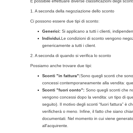
È possibile effettuare diverse classificazioni degli scont
1. A seconda della negoziazione dello sconto
Ci possono essere due tipi di sconto:
Generici:
Si applicano a tutti i clienti, indipend
Individui.
Le condizioni di sconto vengono negozi
genericamente a tutti i client.
2. A seconda di quando si verifica lo sconto
Possiamo anche trovare due tipi:
Sconti "in fattura":
Sono quegli sconti che sono 
concessi contemporaneamente alla vendita: quest
Sconti "fuori conto":
Sono quegli sconti che non
vengono concessi dopo la vendita: un tipo di qu
seguito). Il motivo degli sconti “fuori fattura” è 
verificherà o meno. Infine, il fatto che siano ch
documentati. Nel momento in cui viene generato 
all'acquirente.