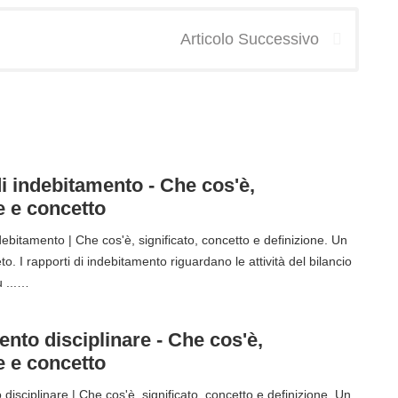
Articolo Successivo
i indebitamento - Che cos'è,
e e concetto
ebitamento | Che cos'è, significato, concetto e definizione. Un
o. I rapporti di indebitamento riguardano le attività del bilancio
u ...…
nto disciplinare - Che cos'è,
e e concetto
isciplinare | Che cos'è, significato, concetto e definizione. Un