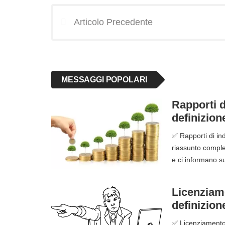
Articolo Precedente
MESSAGGI POPOLARI
Rapporti d
definizion
✅ Rapporti di ind
riassunto complet
e ci informano s
Licenziame
definizion
✅ Licenziamento d