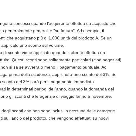
engono concessi quando l'acquirente effettua un acquisto che
o generalmente generali e "su fattura". Ad esempio, il
enti che acquistano più di 1.000 unità del prodotto A. Se un
à applicato uno sconto sul volume.
 di sconto viene applicato quando il cliente effettua un
ito. Questi sconti sono solitamente particolari (cioè negoziati)
a non si sa se avverrà o meno il pagamento puntuale. Ad
e paga prima della scadenza, applicherà uno sconto del 3%. Se
lo sconto del 3% sarà per il pagamento immediato.
uati in determinati periodi dell'anno, quando la domanda del
ono gli sconti che le agenzie di viaggio fanno a novembre,
o degli sconti che non sono inclusi in nessuna delle categorie
 sul lancio del prodotto, che vengono effettuati su nuovi