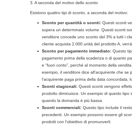
3. A seconda del motivo dello sconto
Esistono quattro tipi di sconto, a seconda del motivo:
Sconto per quantità o sconti:
Questi sconti v
supera un determinato volume. Questi sconti son
venditore concede uno sconto del 3% a tutti i cli
cliente acquista 2.000 unità del prodotto A, verr
Sconto per pagamento immediato:
Questo tipo
pagamento prima della scadenza o di quanto pattu
e “fuori conto”, perché al momento della vendit
esempio, il venditore dice all'acquirente che s
l'acquirente paga prima della data concordata, 
Sconti stagionali:
Questi sconti vengono effett
prodotto diminuisce. Un esempio di questo tipo s
quando la domanda è più bassa.
Sconti commerciali:
Questo tipo include il rest
precedenti. Un esempio possono essere gli sconti
prodotti con l'obiettivo di promuoverli.