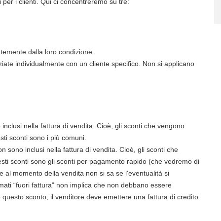
i per i clienti. Qui ci concentreremo su tre:
entemente dalla loro condizione.
ate individualmente con un cliente specifico. Non si applicano
inclusi nella fattura di vendita. Cioè, gli sconti che vengono
i sconti sono i più comuni.
 sono inclusi nella fattura di vendita. Cioè, gli sconti che
esti sconti sono gli sconti per pagamento rapido (che vedremo di
che al momento della vendita non si sa se l'eventualità si
iamati “fuori fattura” non implica che non debbano essere
questo sconto, il venditore deve emettere una fattura di credito